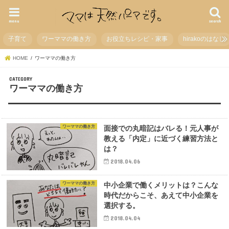
menu
search
子育て
ワーママの働き方
お役立ちレシピ・家事
hirakoのはなし
HOME
ワーママの働き方
ワーママの働き方
ワーママの働き方
面接での丸暗記はバレる！元人事が
教える「内定」に近づく練習方法と
は？
2018.04.06
ワーママの働き方
中小企業で働くメリットは？こんな
時代だからこそ、あえて中小企業を
選択する。
2018.04.04