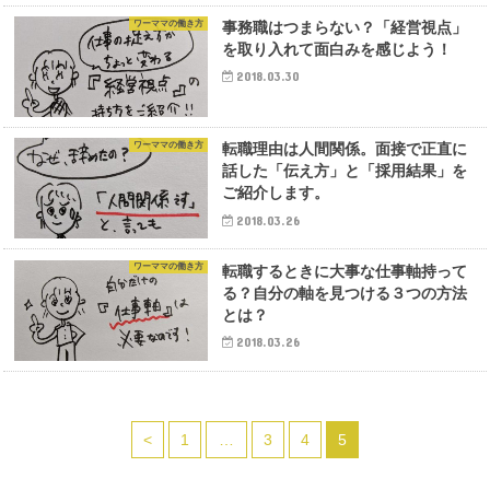
ワーママの働き方
事務職はつまらない？「経営視点」
を取り入れて面白みを感じよう！
2018.03.30
ワーママの働き方
転職理由は人間関係。面接で正直に
話した「伝え方」と「採用結果」を
ご紹介します。
2018.03.26
ワーママの働き方
転職するときに大事な仕事軸持って
る？自分の軸を見つける３つの方法
とは？
2018.03.26
<
1
…
3
4
5