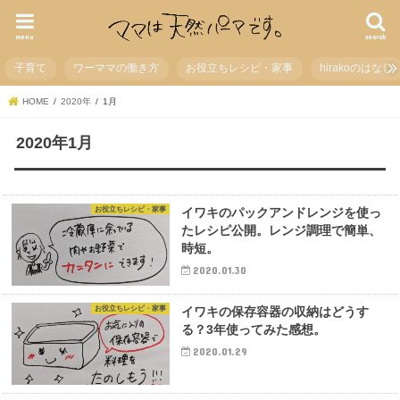
menu
search
子育て
ワーママの働き方
お役立ちレシピ・家事
hirakoのはなし
HOME
2020年
1月
2020年1月
お役立ちレシピ・家事
イワキのパックアンドレンジを使っ
たレシピ公開。レンジ調理で簡単、
時短。
2020.01.30
お役立ちレシピ・家事
イワキの保存容器の収納はどうす
る？3年使ってみた感想。
2020.01.29