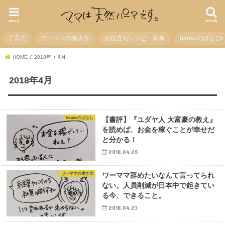
menu
search
子育て
ワーママの働き方
お役立ちレシピ・家事
hirakoのはなし
HOME
2018年
4月
2018年4月
hirakoのはなし
【書評】『ユダヤ人 大富豪の教え』
を読めば、お金を稼ぐことが幸せだ
と分かる！
2018.04.25
ワーママの働き方
ワーママ辞めたいなんて言ってられ
ない。人員削減が日本中で起きてい
る今、できること。
2018.04.23