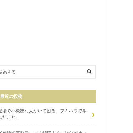
最近の投稿
職場で不機嫌な人がいて困る。フキハラで学
んだこと。
40代時短事務職。いま転職するには分が悪い