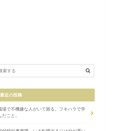
最近の投稿
職場で不機嫌な人がいて困る。フキハラで学
んだこと。
40代時短事務職。いま転職するには分が悪い