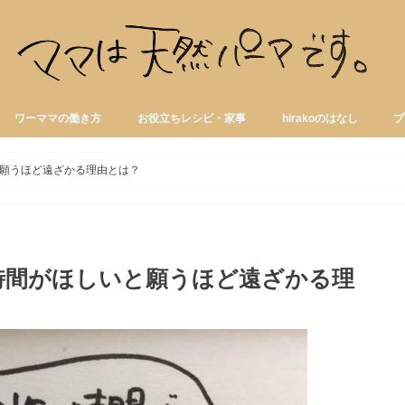
ワーママの働き方
お役立ちレシピ・家事
hirakoのはなし
プ
願うほど遠ざかる理由とは？
時間がほしいと願うほど遠ざかる理