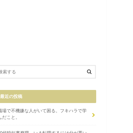
最近の投稿
職場で不機嫌な人がいて困る。フキハラで学
んだこと。
40代時短事務職。いま転職するには分が悪い