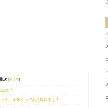
目次
[
閉じる
]
悩みは？
はイヤ。実際やってみた解決策は？